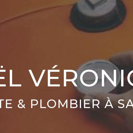
ËL VÉRONI
TE & PLOMBIER À S