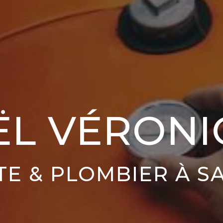
ËL VÉRONI
TE & PLOMBIER À S