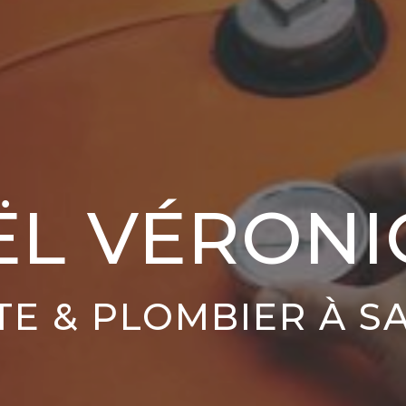
ËL VÉRONI
TE & PLOMBIER À S